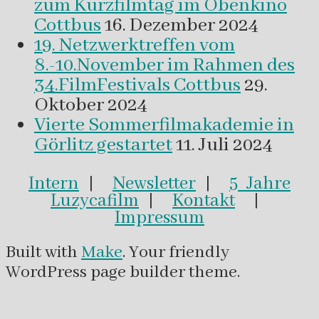
zum Kurzfilmtag im Obenkino
Cottbus
16. Dezember 2024
19. Netzwerktreffen vom
8.-10.November im Rahmen des
34.FilmFestivals Cottbus
29.
Oktober 2024
Vierte Sommerfilmakademie in
Görlitz gestartet
11. Juli 2024
Intern
|
Newsletter
|
5 Jahre
Luzycafilm
|
Kontakt
|
Impressum
Built with
Make
. Your friendly
WordPress page builder theme.