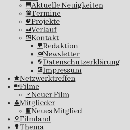
Aktuelle Neuigkeiten
Termine
Projekte
Verlauf
Kontakt
Redaktion
Newsletter
Datenschutzerklärung
Impressum
Netzwerktreffen
Filme
Neuer Film
Mitglieder
Neues Mitglied
Filmland
Thema