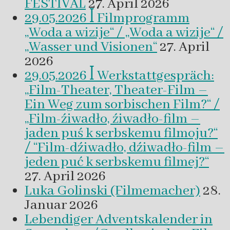
FESTIVAL
27. April 2026
29.05.2026 ꟾ Filmprogramm
„Woda a wizije“ / „Woda a wizije“ /
„Wasser und Visionen“
27. April
2026
29.05.2026 ꟾ Werkstattgespräch:
„Film-Theater, Theater-Film –
Ein Weg zum sorbischen Film?“ /
„Film-źiwadło, źiwadło-film –
jaden puś k serbskemu filmoju?“
/ “Film-dźiwadło, dźiwadło-film –
jeden puć k serbskemu filmej?“
27. April 2026
Luka Golinski (Filmemacher)
28.
Januar 2026
Lebendiger Adventskalender in