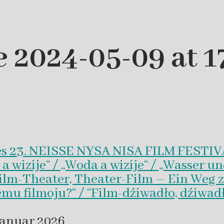
2024-05-09 at 17
es 23. NEISSE NYSA NISA FILM FESTI
wizije“ / „Woda a wizije“ / „Wasser un
Film-Theater, Theater-Film – Ein Weg z
emu filmoju?“ / “Film-dźiwadło, dźiwad
Januar 2026