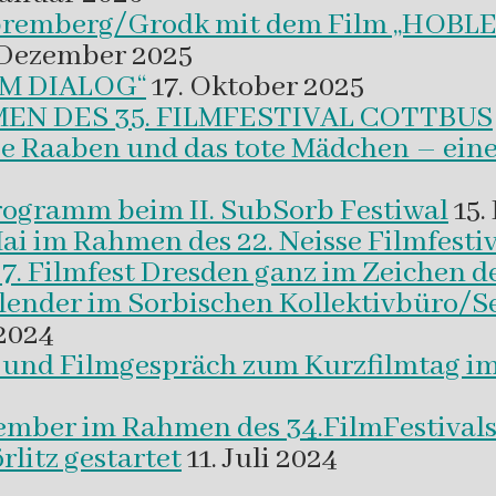
 Spremberg/Grodk mit dem Film „HO
 Dezember 2025
M DIALOG“
17. Oktober 2025
EN DES 35. FILMFESTIVAL COTTBUS
ie Raaben und das tote Mädchen – eine
programm beim II. SubSorb Festiwal
15.
Mai im Rahmen des 22. Neisse Filmfestiv
37. Filmfest Dresden ganz im Zeichen d
alender im Sorbischen Kollektivbüro/S
2024
m und Filmgespräch zum Kurzfilmtag i
vember im Rahmen des 34.FilmFestival
litz gestartet
11. Juli 2024