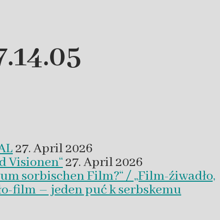
.14.05
VAL
27. April 2026
d Visionen“
27. April 2026
um sorbischen Film?“ / „Film-źiwadło,
ło-film – jeden puć k serbskemu