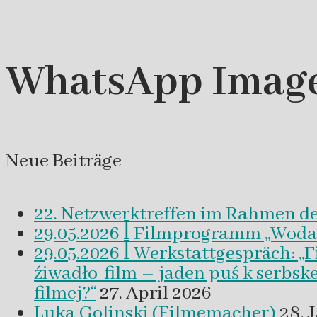
WhatsApp Image 
Neue Beiträge
22. Netzwerktreffen im Rahmen d
29.05.2026 ꟾ Filmprogramm „Woda a 
29.05.2026 ꟾ Werkstattgespräch: „
źiwadło-film – jaden puś k serbsk
filmej?“
27. April 2026
Luka Golinski (Filmemacher)
28. 