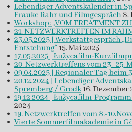
Lebendiger Adventskalender in
Frauke Rahr und Filmgespräch
8.
Workshop: „VOM TREATMENT ZU
21. NETZWERKTREFFEN IM RAHM
23.05.2025 | Werkstattgespräch „D
Entstehung“
15. Mai 2025
17.05.2025 | Łužycafilm-Kurzfilm
20. Netzwerktreffens vom 23.-25. 
09.04.2025 | Regionaler Tag beim 
20.12.2024 | Lebendiger Adventsk
Spremberg / Grodk
16. Dezember 
19.12.2024 | Łužycafilm-Program
2024
19. Netzwerktreffen vom 8.-10.No
Vierte Sommerfilmakademie in Gör