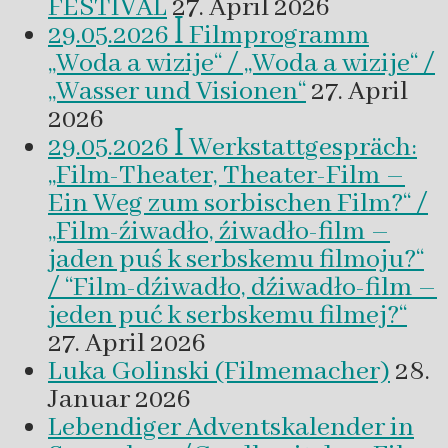
FESTIVAL
27. April 2026
29.05.2026 ꟾ Filmprogramm
„Woda a wizije“ / „Woda a wizije“ /
„Wasser und Visionen“
27. April
2026
29.05.2026 ꟾ Werkstattgespräch:
„Film-Theater, Theater-Film –
Ein Weg zum sorbischen Film?“ /
„Film-źiwadło, źiwadło-film –
jaden puś k serbskemu filmoju?“
/ “Film-dźiwadło, dźiwadło-film –
jeden puć k serbskemu filmej?“
27. April 2026
Luka Golinski (Filmemacher)
28.
Januar 2026
Lebendiger Adventskalender in