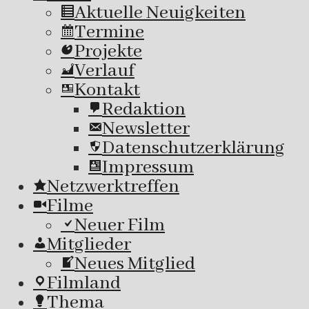
Aktuelle Neuigkeiten
Termine
Projekte
Verlauf
Kontakt
Redaktion
Newsletter
Datenschutzerklärung
Impressum
Netzwerktreffen
Filme
Neuer Film
Mitglieder
Neues Mitglied
Filmland
Thema