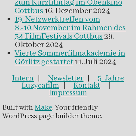
zum Kurzfilmtag im Obenkino
Cottbus
16. Dezember 2024
19. Netzwerktreffen vom
8.-10.November im Rahmen des
34.FilmFestivals Cottbus
29.
Oktober 2024
Vierte Sommerfilmakademie in
Görlitz gestartet
11. Juli 2024
Intern
|
Newsletter
|
5 Jahre
Luzycafilm
|
Kontakt
|
Impressum
Built with
Make
. Your friendly
WordPress page builder theme.