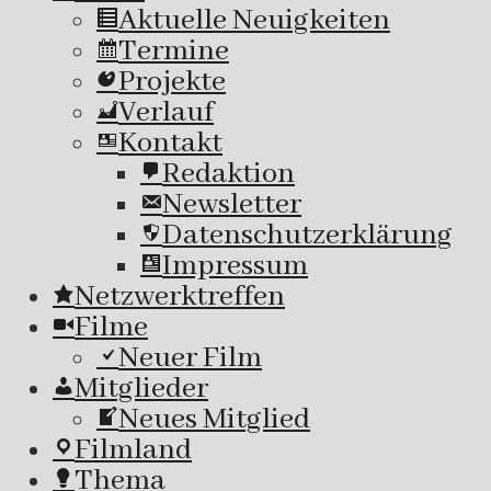
Aktuelle Neuigkeiten
Termine
Projekte
Verlauf
Kontakt
Redaktion
Newsletter
Datenschutzerklärung
Impressum
Netzwerktreffen
Filme
Neuer Film
Mitglieder
Neues Mitglied
Filmland
Thema