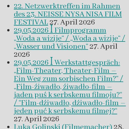
22. Netzwerktreffen im Rahmen
des 23. NEISSE NYSA NISA FILM
FESTIVAL
27. April 2026
29.05.2026 ꟾ Filmprogramm
„Woda a wizije“ / „Woda a wizije“ /
„Wasser und Visionen“
27. April
2026
29.05.2026 ꟾ Werkstattgespräch:
„Film-Theater, Theater-Film –
Ein Weg zum sorbischen Film?“ /
„Film-źiwadło, źiwadło-film –
jaden puś k serbskemu filmoju?“
/ “Film-dźiwadło, dźiwadło-film –
jeden puć k serbskemu filmej?“
27. April 2026
Luka Golinski (Filmemacher)
28.