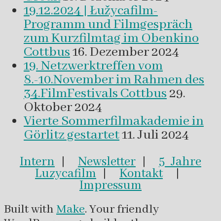
19.12.2024 | Łužycafilm-
Programm und Filmgespräch
zum Kurzfilmtag im Obenkino
Cottbus
16. Dezember 2024
19. Netzwerktreffen vom
8.-10.November im Rahmen des
34.FilmFestivals Cottbus
29.
Oktober 2024
Vierte Sommerfilmakademie in
Görlitz gestartet
11. Juli 2024
Intern
|
Newsletter
|
5 Jahre
Luzycafilm
|
Kontakt
|
Impressum
Built with
Make
. Your friendly