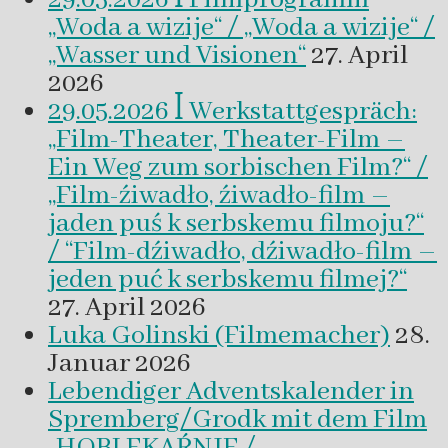
„Woda a wizije“ / „Woda a wizije“ /
„Wasser und Visionen“
27. April
2026
29.05.2026 ꟾ Werkstattgespräch:
„Film-Theater, Theater-Film –
Ein Weg zum sorbischen Film?“ /
„Film-źiwadło, źiwadło-film –
jaden puś k serbskemu filmoju?“
/ “Film-dźiwadło, dźiwadło-film –
jeden puć k serbskemu filmej?“
27. April 2026
Luka Golinski (Filmemacher)
28.
Januar 2026
Lebendiger Adventskalender in
Spremberg/Grodk mit dem Film
„HOBLEKAŔNJE /