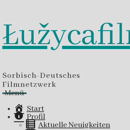
Łužycafi
Zum
Inhalt
springen
Sorbisch-Deutsches
Filmnetzwerk
Menü
Start
Profil
Aktuelle Neuigkeiten