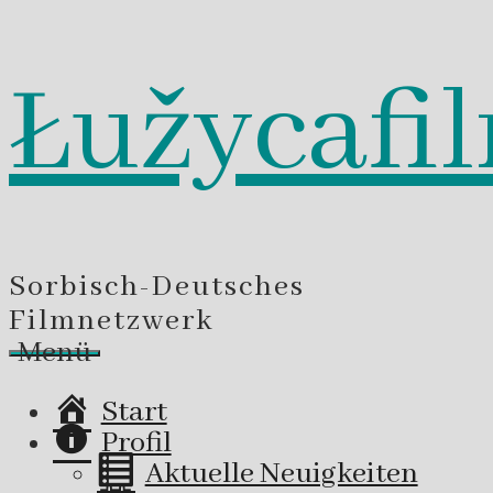
Łužycafi
Zum
Inhalt
springen
Sorbisch-Deutsches
Filmnetzwerk
Menü
Start
Profil
Aktuelle Neuigkeiten