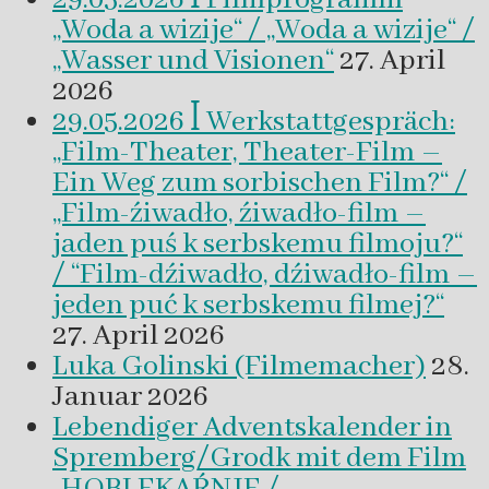
„Woda a wizije“ / „Woda a wizije“ /
„Wasser und Visionen“
27. April
2026
29.05.2026 ꟾ Werkstattgespräch:
„Film-Theater, Theater-Film –
Ein Weg zum sorbischen Film?“ /
„Film-źiwadło, źiwadło-film –
jaden puś k serbskemu filmoju?“
/ “Film-dźiwadło, dźiwadło-film –
jeden puć k serbskemu filmej?“
27. April 2026
Luka Golinski (Filmemacher)
28.
Januar 2026
Lebendiger Adventskalender in
Spremberg/Grodk mit dem Film
„HOBLEKAŔNJE /