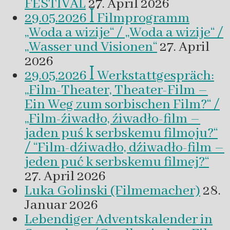
FESTIVAL
27. April 2026
29.05.2026 ꟾ Filmprogramm
„Woda a wizije“ / „Woda a wizije“ /
„Wasser und Visionen“
27. April
2026
29.05.2026 ꟾ Werkstattgespräch:
„Film-Theater, Theater-Film –
Ein Weg zum sorbischen Film?“ /
„Film-źiwadło, źiwadło-film –
jaden puś k serbskemu filmoju?“
/ “Film-dźiwadło, dźiwadło-film –
jeden puć k serbskemu filmej?“
27. April 2026
Luka Golinski (Filmemacher)
28.
Januar 2026
Lebendiger Adventskalender in