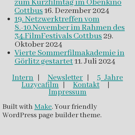
zum Kurzfilmtag im Obenkino
Cottbus
16. Dezember 2024
19. Netzwerktreffen vom
8.-10.November im Rahmen des
34.FilmFestivals Cottbus
29.
Oktober 2024
Vierte Sommerfilmakademie in
Görlitz gestartet
11. Juli 2024
Intern
|
Newsletter
|
5 Jahre
Luzycafilm
|
Kontakt
|
Impressum
Built with
Make
. Your friendly
WordPress page builder theme.