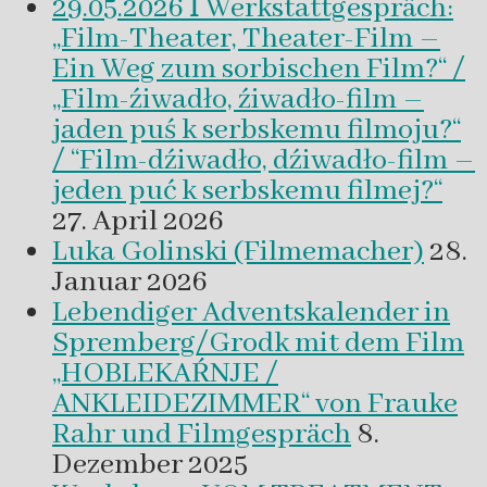
29.05.2026 ꟾ Werkstattgespräch:
„Film-Theater, Theater-Film –
Ein Weg zum sorbischen Film?“ /
„Film-źiwadło, źiwadło-film –
jaden puś k serbskemu filmoju?“
/ “Film-dźiwadło, dźiwadło-film –
jeden puć k serbskemu filmej?“
27. April 2026
Luka Golinski (Filmemacher)
28.
Januar 2026
Lebendiger Adventskalender in
Spremberg/Grodk mit dem Film
„HOBLEKAŔNJE /
ANKLEIDEZIMMER“ von Frauke
Rahr und Filmgespräch
8.
Dezember 2025