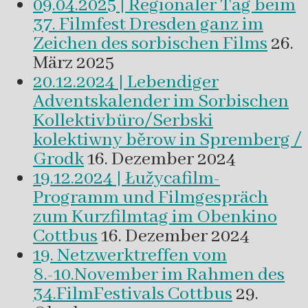
09.04.2025 | Regionaler Tag beim
37. Filmfest Dresden ganz im
Zeichen des sorbischen Films
26.
März 2025
20.12.2024 | Lebendiger
Adventskalender im Sorbischen
Kollektivbüro/Serbski
kolektiwny běrow in Spremberg /
Grodk
16. Dezember 2024
19.12.2024 | Łužycafilm-
Programm und Filmgespräch
zum Kurzfilmtag im Obenkino
Cottbus
16. Dezember 2024
19. Netzwerktreffen vom
8.-10.November im Rahmen des
34.FilmFestivals Cottbus
29.