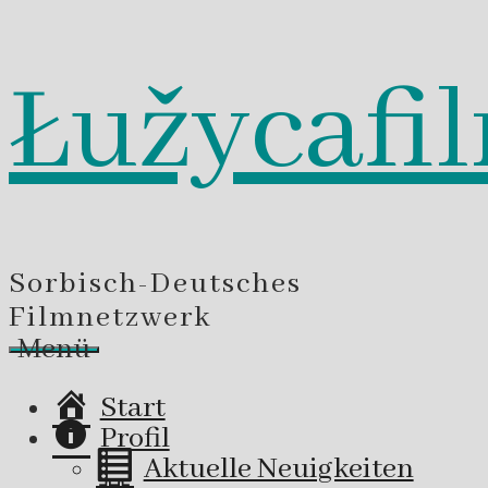
Łužycafi
Zum
Inhalt
springen
Sorbisch-Deutsches
Filmnetzwerk
Menü
Start
Profil
Aktuelle Neuigkeiten