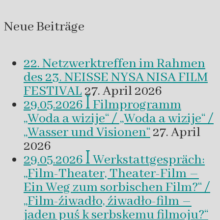
Neue Beiträge
22. Netzwerktreffen im Rahmen
des 23. NEISSE NYSA NISA FILM
FESTIVAL
27. April 2026
29.05.2026 ꟾ Filmprogramm
„Woda a wizije“ / „Woda a wizije“ /
„Wasser und Visionen“
27. April
2026
29.05.2026 ꟾ Werkstattgespräch:
„Film-Theater, Theater-Film –
Ein Weg zum sorbischen Film?“ /
„Film-źiwadło, źiwadło-film –
jaden puś k serbskemu filmoju?“