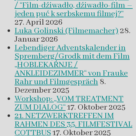
/ “Film-dźiwadło, dźiwadło-film –
jeden puć k serbskemu filmej?“
27. April 2026
Luka Golinski (Filmemacher)
28.
Januar 2026
Lebendiger Adventskalender in
Spremberg/Grodk mit dem Film
„HOBLEKAŔNJE /
ANKLEIDEZIMMER“ von Frauke
Rahr und Filmgespräch
8.
Dezember 2025
Workshop: „VOM TREATMENT
ZUM DIALOG“
17. Oktober 2025
21. NETZWERKTREFFEN IM
RAHMEN DES 35. FILMFESTIVAL
COTTBUS
17. Oktober 2025