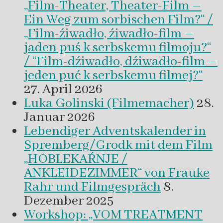
„Film-Theater, Theater-Film –
Ein Weg zum sorbischen Film?“ /
„Film-źiwadło, źiwadło-film –
jaden puś k serbskemu filmoju?“
/ “Film-dźiwadło, dźiwadło-film –
jeden puć k serbskemu filmej?“
27. April 2026
Luka Golinski (Filmemacher)
28.
Januar 2026
Lebendiger Adventskalender in
Spremberg/Grodk mit dem Film
„HOBLEKAŔNJE /
ANKLEIDEZIMMER“ von Frauke
Rahr und Filmgespräch
8.
Dezember 2025
Workshop: „VOM TREATMENT