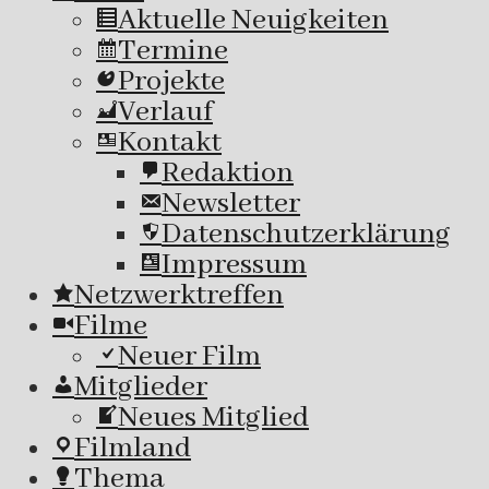
Aktuelle Neuigkeiten
Termine
Projekte
Verlauf
Kontakt
Redaktion
Newsletter
Datenschutzerklärung
Impressum
Netzwerktreffen
Filme
Neuer Film
Mitglieder
Neues Mitglied
Filmland
Thema