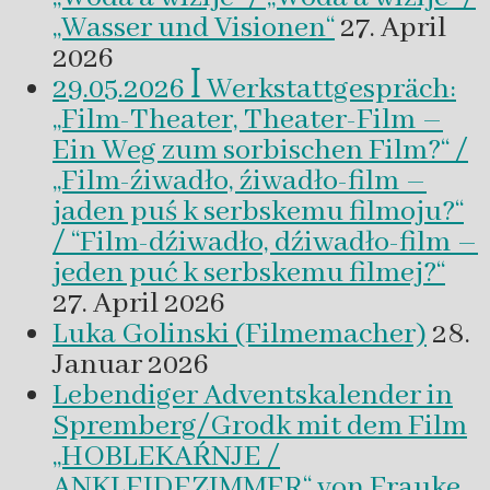
„Wasser und Visionen“
27. April
2026
29.05.2026 ꟾ Werkstattgespräch:
„Film-Theater, Theater-Film –
Ein Weg zum sorbischen Film?“ /
„Film-źiwadło, źiwadło-film –
jaden puś k serbskemu filmoju?“
/ “Film-dźiwadło, dźiwadło-film –
jeden puć k serbskemu filmej?“
27. April 2026
Luka Golinski (Filmemacher)
28.
Januar 2026
Lebendiger Adventskalender in
Spremberg/Grodk mit dem Film
„HOBLEKAŔNJE /
ANKLEIDEZIMMER“ von Frauke