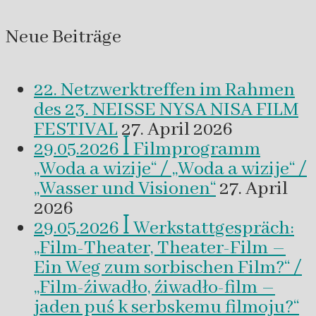
eines
Beitrags
Neue Beiträge
22. Netzwerktreffen im Rahmen
des 23. NEISSE NYSA NISA FILM
FESTIVAL
27. April 2026
29.05.2026 ꟾ Filmprogramm
„Woda a wizije“ / „Woda a wizije“ /
„Wasser und Visionen“
27. April
2026
29.05.2026 ꟾ Werkstattgespräch:
„Film-Theater, Theater-Film –
Ein Weg zum sorbischen Film?“ /
„Film-źiwadło, źiwadło-film –
jaden puś k serbskemu filmoju?“