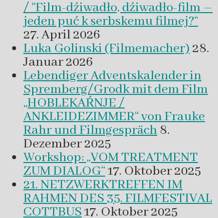
/ “Film-dźiwadło, dźiwadło-film –
jeden puć k serbskemu filmej?“
27. April 2026
Luka Golinski (Filmemacher)
28.
Januar 2026
Lebendiger Adventskalender in
Spremberg/Grodk mit dem Film
„HOBLEKAŔNJE /
ANKLEIDEZIMMER“ von Frauke
Rahr und Filmgespräch
8.
Dezember 2025
Workshop: „VOM TREATMENT
ZUM DIALOG“
17. Oktober 2025
21. NETZWERKTREFFEN IM
RAHMEN DES 35. FILMFESTIVAL
COTTBUS
17. Oktober 2025