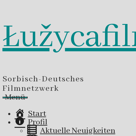
Łužycafi
Zum
Inhalt
springen
Sorbisch-Deutsches
Filmnetzwerk
Menü
Start
Profil
Aktuelle Neuigkeiten