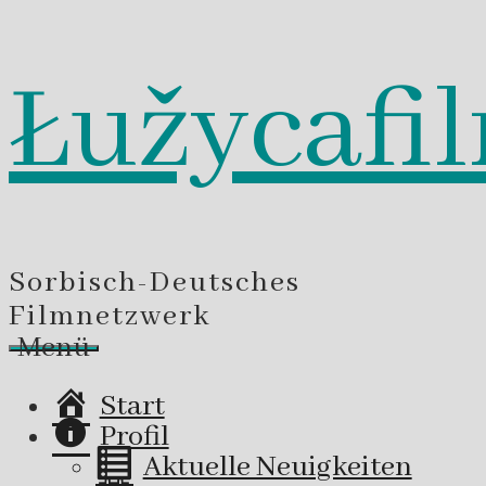
Łužycafi
Zum
Inhalt
springen
Sorbisch-Deutsches
Filmnetzwerk
Menü
Start
Profil
Aktuelle Neuigkeiten