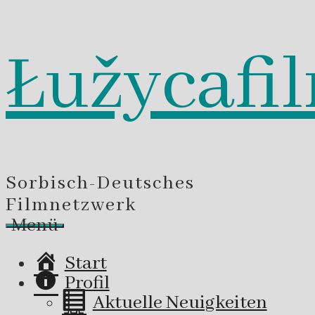
Łužycafi
Zum
Inhalt
springen
Sorbisch-Deutsches
Filmnetzwerk
Menü
Start
Profil
Aktuelle Neuigkeiten