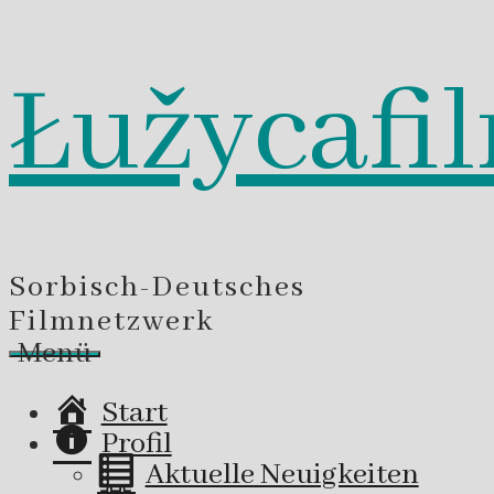
Łužycafi
Zum
Inhalt
springen
Sorbisch-Deutsches
Filmnetzwerk
Menü
Start
Profil
Aktuelle Neuigkeiten