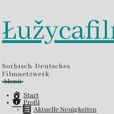
Łužycafi
Zum
Inhalt
springen
Sorbisch-Deutsches
Filmnetzwerk
Menü
Start
Profil
Aktuelle Neuigkeiten