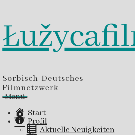
Łužycafi
Zum
Inhalt
springen
Sorbisch-Deutsches
Filmnetzwerk
Menü
Start
Profil
Aktuelle Neuigkeiten