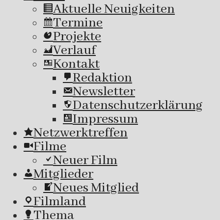
Aktuelle Neuigkeiten
Termine
Projekte
Verlauf
Kontakt
Redaktion
Newsletter
Datenschutzerklärung
Impressum
Netzwerktreffen
Filme
Neuer Film
Mitglieder
Neues Mitglied
Filmland
Thema