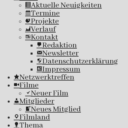
Aktuelle Neuigkeiten
Termine
Projekte
Verlauf
Kontakt
Redaktion
Newsletter
Datenschutzerklärung
Impressum
Netzwerktreffen
Filme
Neuer Film
Mitglieder
Neues Mitglied
Filmland
Thema