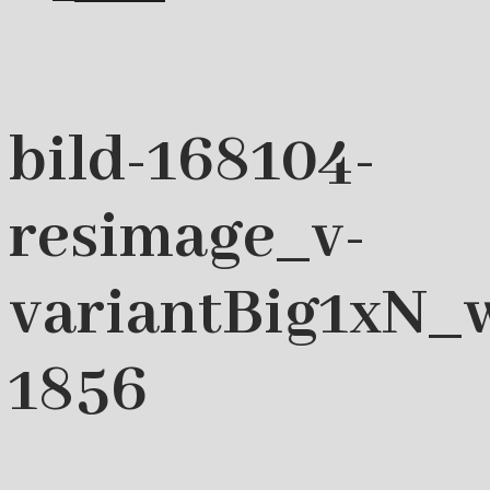
bild-168104-
resimage_v-
variantBig1xN_
1856