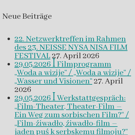
Neue Beiträge
22. Netzwerktreffen im Rahmen
des 23. NEISSE NYSA NISA FILM
FESTIVAL
27. April 2026
29.05.2026 ꟾ Filmprogramm
„Woda a wizije“ / „Woda a wizije“ /
„Wasser und Visionen“
27. April
2026
29.05.2026 ꟾ Werkstattgespräch:
„Film-Theater, Theater-Film –
Ein Weg zum sorbischen Film?“ /
„Film-źiwadło, źiwadło-film –
jaden puś k serbskemu filmoju?“