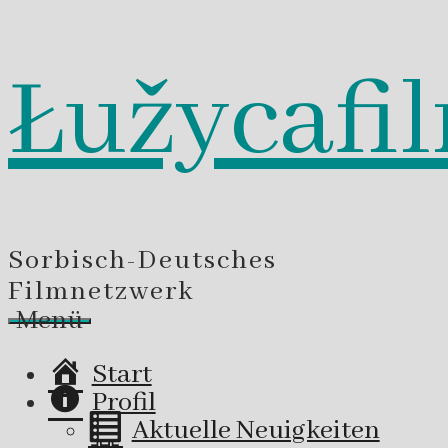
Łužycafi
Zum
Inhalt
springen
Sorbisch-Deutsches
Filmnetzwerk
Menü
Start
Profil
Aktuelle Neuigkeiten