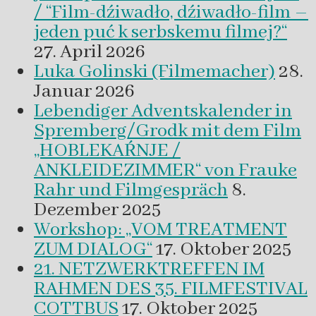
/ “Film-dźiwadło, dźiwadło-film –
jeden puć k serbskemu filmej?“
27. April 2026
Luka Golinski (Filmemacher)
28.
Januar 2026
Lebendiger Adventskalender in
Spremberg/Grodk mit dem Film
„HOBLEKAŔNJE /
ANKLEIDEZIMMER“ von Frauke
Rahr und Filmgespräch
8.
Dezember 2025
Workshop: „VOM TREATMENT
ZUM DIALOG“
17. Oktober 2025
21. NETZWERKTREFFEN IM
RAHMEN DES 35. FILMFESTIVAL
COTTBUS
17. Oktober 2025