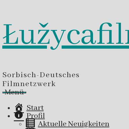
Łužycafi
Zum
Inhalt
springen
Sorbisch-Deutsches
Filmnetzwerk
Menü
Start
Profil
Aktuelle Neuigkeiten