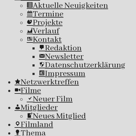
Aktuelle Neuigkeiten
Termine
Projekte
Verlauf
Kontakt
Redaktion
Newsletter
Datenschutzerklärung
Impressum
Netzwerktreffen
Filme
Neuer Film
Mitglieder
Neues Mitglied
Filmland
Thema