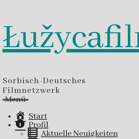
Łužycafi
Zum
Inhalt
springen
Sorbisch-Deutsches
Filmnetzwerk
Menü
Start
Profil
Aktuelle Neuigkeiten