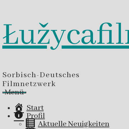
Łužycafi
Zum
Inhalt
springen
Sorbisch-Deutsches
Filmnetzwerk
Menü
Start
Profil
Aktuelle Neuigkeiten