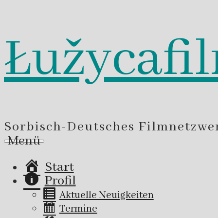
Łužycafi
Zum
Inhalt
springen
Sorbisch-Deutsches Filmnetzwe
Menü
Start
Profil
Aktuelle Neuigkeiten
Termine