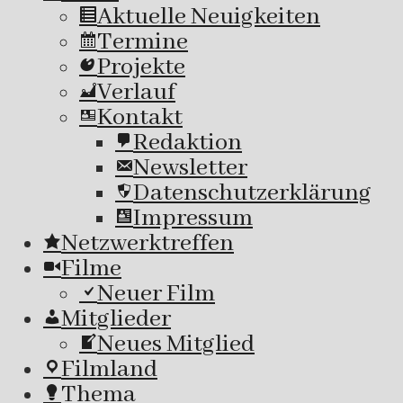
Aktuelle Neuigkeiten
Termine
Projekte
Verlauf
Kontakt
Redaktion
Newsletter
Datenschutzerklärung
Impressum
Netzwerktreffen
Filme
Neuer Film
Mitglieder
Neues Mitglied
Filmland
Thema