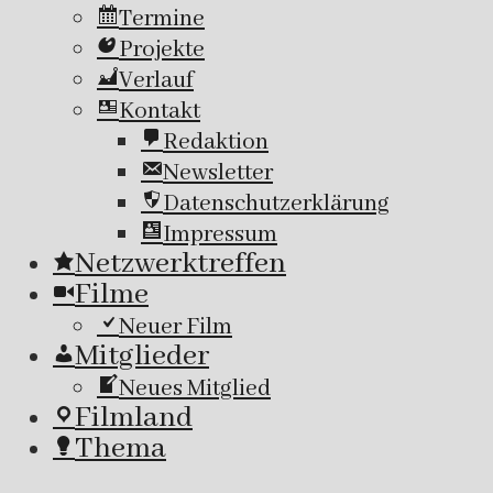
Termine
Projekte
Verlauf
Kontakt
Redaktion
Newsletter
Datenschutzerklärung
Impressum
Netzwerktreffen
Filme
Neuer Film
Mitglieder
Neues Mitglied
Filmland
Thema