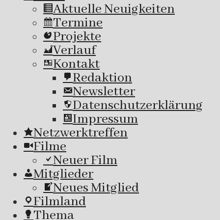
Aktuelle Neuigkeiten
Termine
Projekte
Verlauf
Kontakt
Redaktion
Newsletter
Datenschutzerklärung
Impressum
Netzwerktreffen
Filme
Neuer Film
Mitglieder
Neues Mitglied
Filmland
Thema