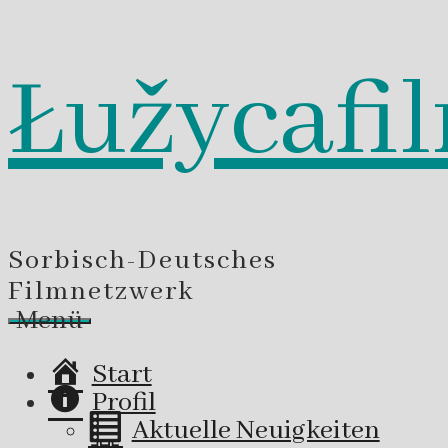
Łužycafi
Zum
Inhalt
springen
Sorbisch-Deutsches
Filmnetzwerk
Menü
Start
Profil
Aktuelle Neuigkeiten