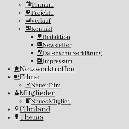
Termine
Projekte
Verlauf
Kontakt
Redaktion
Newsletter
Datenschutzerklärung
Impressum
Netzwerktreffen
Filme
Neuer Film
Mitglieder
Neues Mitglied
Filmland
Thema