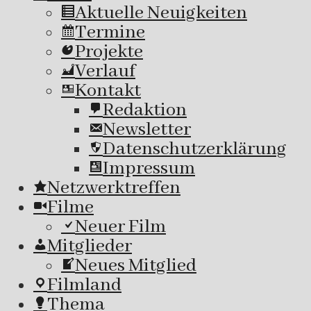
Aktuelle Neuigkeiten
Termine
Projekte
Verlauf
Kontakt
Redaktion
Newsletter
Datenschutzerklärung
Impressum
Netzwerktreffen
Filme
Neuer Film
Mitglieder
Neues Mitglied
Filmland
Thema