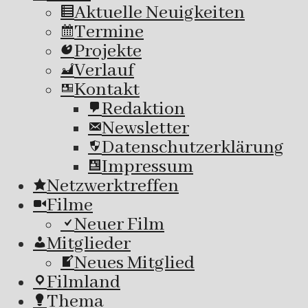
Aktuelle Neuigkeiten
Termine
Projekte
Verlauf
Kontakt
Redaktion
Newsletter
Datenschutzerklärung
Impressum
Netzwerktreffen
Filme
Neuer Film
Mitglieder
Neues Mitglied
Filmland
Thema