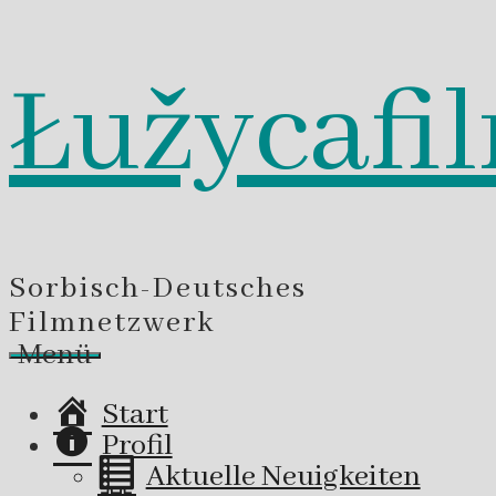
Łužycafi
Zum
Inhalt
springen
Sorbisch-Deutsches
Filmnetzwerk
Menü
Start
Profil
Aktuelle Neuigkeiten