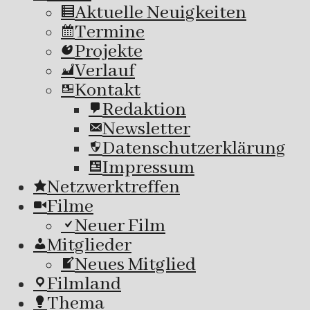
Aktuelle Neuigkeiten
Termine
Projekte
Verlauf
Kontakt
Redaktion
Newsletter
Datenschutzerklärung
Impressum
Netzwerktreffen
Filme
Neuer Film
Mitglieder
Neues Mitglied
Filmland
Thema