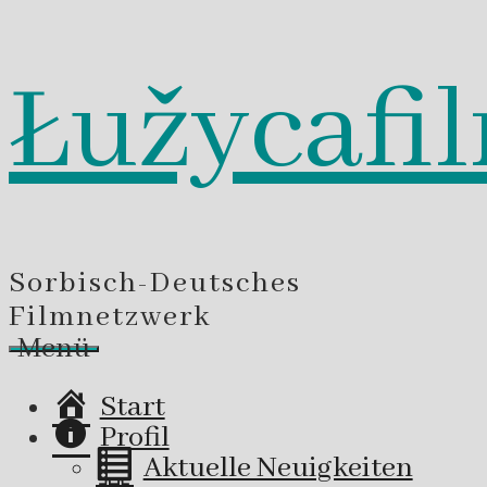
Łužycafi
Zum
Inhalt
springen
Sorbisch-Deutsches
Filmnetzwerk
Menü
Start
Profil
Aktuelle Neuigkeiten