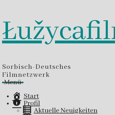
Łužycafi
Zum
Inhalt
springen
Sorbisch-Deutsches
Filmnetzwerk
Menü
Start
Profil
Aktuelle Neuigkeiten