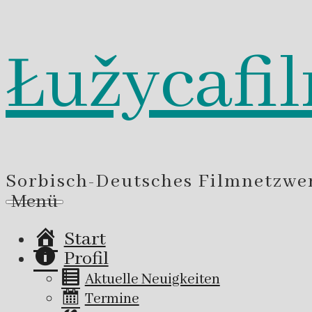
Łužycafi
Zum
Inhalt
springen
Sorbisch-Deutsches Filmnetzwe
Menü
Start
Profil
Aktuelle Neuigkeiten
Termine