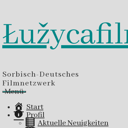
Łužycafi
Zum
Inhalt
springen
Sorbisch-Deutsches
Filmnetzwerk
Menü
Start
Profil
Aktuelle Neuigkeiten