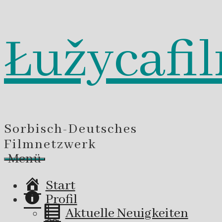
Łužycafi
Zum
Inhalt
springen
Sorbisch-Deutsches
Filmnetzwerk
Menü
Start
Profil
Aktuelle Neuigkeiten