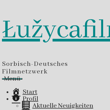
Łužycafi
Zum
Inhalt
springen
Sorbisch-Deutsches
Filmnetzwerk
Menü
Start
Profil
Aktuelle Neuigkeiten