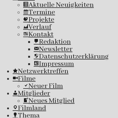
Aktuelle Neuigkeiten
Termine
Projekte
Verlauf
Kontakt
Redaktion
Newsletter
Datenschutzerklärung
Impressum
Netzwerktreffen
Filme
Neuer Film
Mitglieder
Neues Mitglied
Filmland
Thema