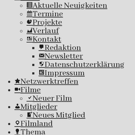
Aktuelle Neuigkeiten
Termine
Projekte
Verlauf
Kontakt
Redaktion
Newsletter
Datenschutzerklärung
Impressum
Netzwerktreffen
Filme
Neuer Film
Mitglieder
Neues Mitglied
Filmland
Thema