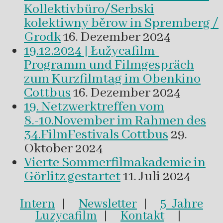
Kollektivbüro/Serbski
kolektiwny běrow in Spremberg /
Grodk
16. Dezember 2024
19.12.2024 | Łužycafilm-
Programm und Filmgespräch
zum Kurzfilmtag im Obenkino
Cottbus
16. Dezember 2024
19. Netzwerktreffen vom
8.-10.November im Rahmen des
34.FilmFestivals Cottbus
29.
Oktober 2024
Vierte Sommerfilmakademie in
Görlitz gestartet
11. Juli 2024
Intern
|
Newsletter
|
5 Jahre
Luzycafilm
|
Kontakt
|