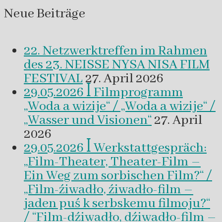
Neue Beiträge
22. Netzwerktreffen im Rahmen
des 23. NEISSE NYSA NISA FILM
FESTIVAL
27. April 2026
29.05.2026 ꟾ Filmprogramm
„Woda a wizije“ / „Woda a wizije“ /
„Wasser und Visionen“
27. April
2026
29.05.2026 ꟾ Werkstattgespräch:
„Film-Theater, Theater-Film –
Ein Weg zum sorbischen Film?“ /
„Film-źiwadło, źiwadło-film –
jaden puś k serbskemu filmoju?“
/ “Film-dźiwadło, dźiwadło-film –