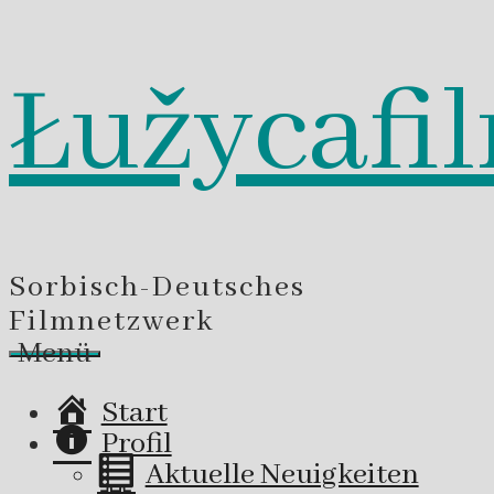
Łužycafi
Zum
Inhalt
springen
Sorbisch-Deutsches
Filmnetzwerk
Menü
Start
Profil
Aktuelle Neuigkeiten