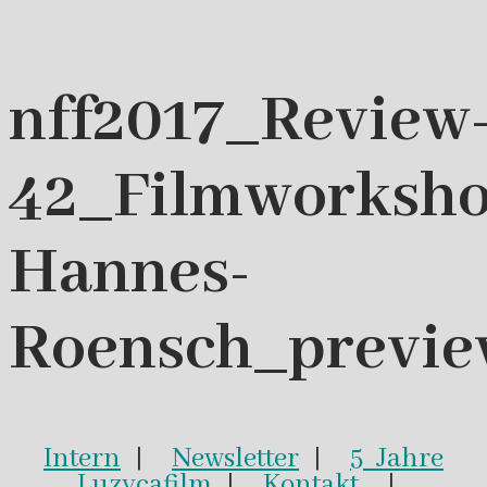
nff2017_Review
42_Filmworksho
Hannes-
Roensch_previ
Intern
|
Newsletter
|
5 Jahre
Luzycafilm
|
Kontakt
|