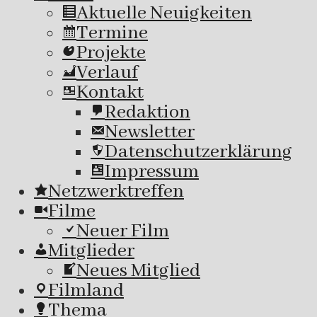
Aktuelle Neuigkeiten
Termine
Projekte
Verlauf
Kontakt
Redaktion
Newsletter
Datenschutzerklärung
Impressum
Netzwerktreffen
Filme
Neuer Film
Mitglieder
Neues Mitglied
Filmland
Thema