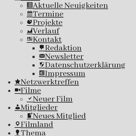
Aktuelle Neuigkeiten
Termine
Projekte
Verlauf
Kontakt
Redaktion
Newsletter
Datenschutzerklärung
Impressum
Netzwerktreffen
Filme
Neuer Film
Mitglieder
Neues Mitglied
Filmland
Thema