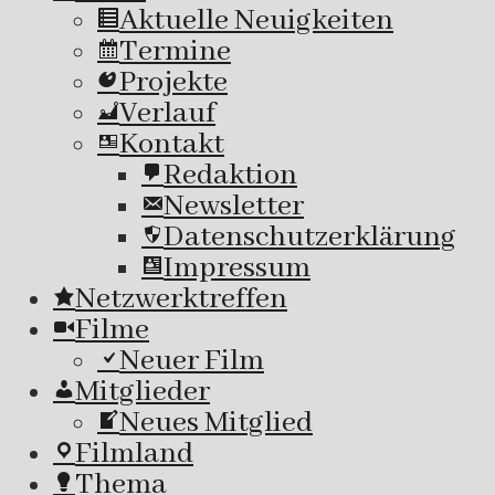
Aktuelle Neuigkeiten
Termine
Projekte
Verlauf
Kontakt
Redaktion
Newsletter
Datenschutzerklärung
Impressum
Netzwerktreffen
Filme
Neuer Film
Mitglieder
Neues Mitglied
Filmland
Thema