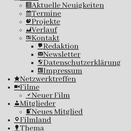
Aktuelle Neuigkeiten
Termine
Projekte
Verlauf
Kontakt
Redaktion
Newsletter
Datenschutzerklärung
Impressum
Netzwerktreffen
Filme
Neuer Film
Mitglieder
Neues Mitglied
Filmland
Thema