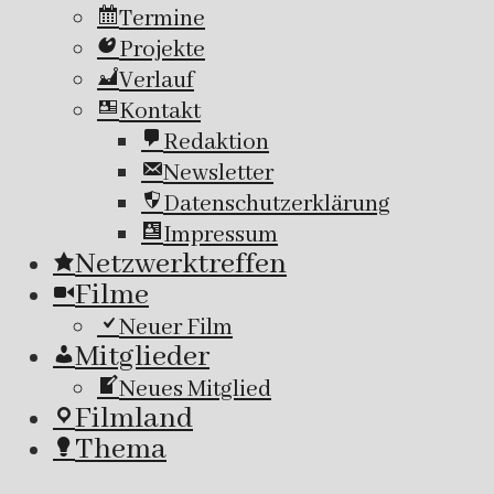
Termine
Projekte
Verlauf
Kontakt
Redaktion
Newsletter
Datenschutzerklärung
Impressum
Netzwerktreffen
Filme
Neuer Film
Mitglieder
Neues Mitglied
Filmland
Thema