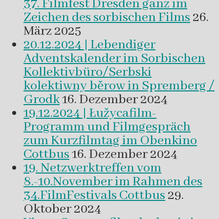
37. Filmfest Dresden ganz im
Zeichen des sorbischen Films
26.
März 2025
20.12.2024 | Lebendiger
Adventskalender im Sorbischen
Kollektivbüro/Serbski
kolektiwny běrow in Spremberg /
Grodk
16. Dezember 2024
19.12.2024 | Łužycafilm-
Programm und Filmgespräch
zum Kurzfilmtag im Obenkino
Cottbus
16. Dezember 2024
19. Netzwerktreffen vom
8.-10.November im Rahmen des
34.FilmFestivals Cottbus
29.
Oktober 2024