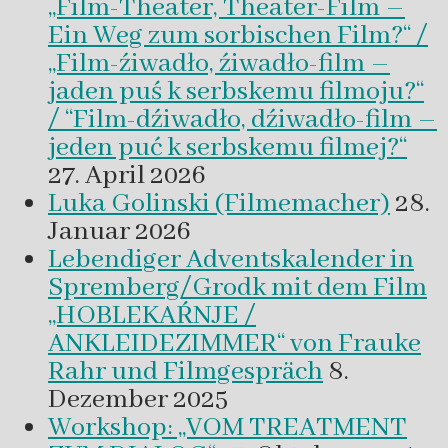
„Film-Theater, Theater-Film –
Ein Weg zum sorbischen Film?“ /
„Film-źiwadło, źiwadło-film –
jaden puś k serbskemu filmoju?“
/ “Film-dźiwadło, dźiwadło-film –
jeden puć k serbskemu filmej?“
27. April 2026
Luka Golinski (Filmemacher)
28.
Januar 2026
Lebendiger Adventskalender in
Spremberg/Grodk mit dem Film
„HOBLEKAŔNJE /
ANKLEIDEZIMMER“ von Frauke
Rahr und Filmgespräch
8.
Dezember 2025
Workshop: „VOM TREATMENT