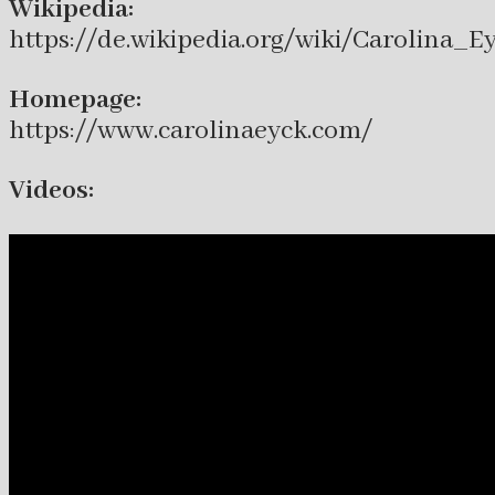
Wikipedia:
https://de.wikipedia.org/wiki/Carolina_E
Homepage:
https://www.carolinaeyck.com/
Videos: