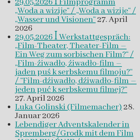
29.05.2026 ꟾ Filmprogramm
„Woda a wizije“ / „Woda a wizije“ /
„Wasser und Visionen“
27. April
2026
29.05.2026 ꟾ Werkstattgespräch:
„Film-Theater, Theater-Film –
Ein Weg zum sorbischen Film?“ /
„Film-źiwadło, źiwadło-film –
jaden puś k serbskemu filmoju?“
/ “Film-dźiwadło, dźiwadło-film –
jeden puć k serbskemu filmej?“
27. April 2026
Luka Golinski (Filmemacher)
28.
Januar 2026
Lebendiger Adventskalender in
Spremberg/Grodk mit dem Film